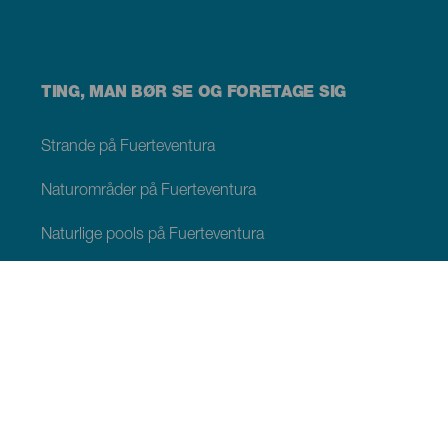
TING, MAN BØR SE OG FORETAGE SIG
Strande på Fuerteventura
Naturområder på Fuerteventura
Naturlige pools på Fuerteventura
Charmerende steder på Fuerteventura
Udsigtspunkter på Fuerteventura
Stier på Fuerteventura
Turistorter Fuerteventura