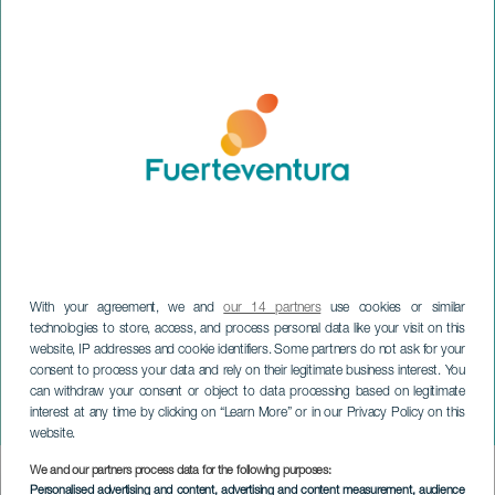
With your agreement, we and
our 14 partners
use cookies or similar
technologies to store, access, and process personal data like your visit on this
website, IP addresses and cookie identifiers. Some partners do not ask for your
FUERTEVENTURA
consent to process your data and rely on their legitimate business interest. You
Great Taifa Dance: Canary
can withdraw your consent or object to data processing based on legitimate
interest at any time by clicking on “Learn More” or in our Privacy Policy on this
Day
website.
We and our partners process data for the following purposes:
Imagen
Personalised advertising and content, advertising and content measurement, audience
Listado