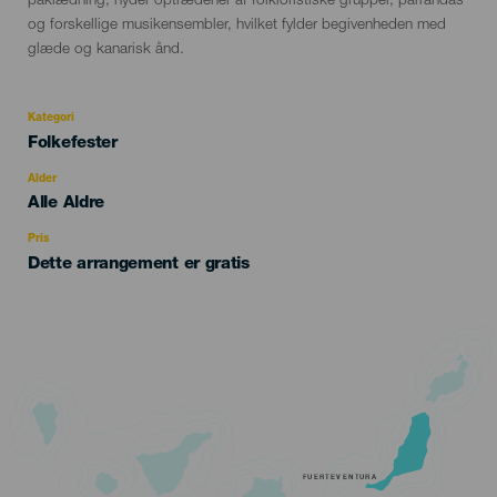
påklædning, nyder optrædener af folkloristiske grupper, parrandas
og forskellige musikensembler, hvilket fylder begivenheden med
glæde og kanarisk ånd.
Kategori
Categoría
Folkefester
del
evento
Alder
Edad
Alle Aldre
Recomendada
Pris
Dette arrangement er gratis
FUERTEVENTURA