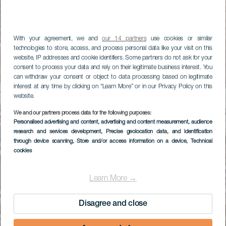
With your agreement, we and
our 14 partners
use cookies or similar
technologies to store, access, and process personal data like your visit on this
website, IP addresses and cookie identifiers. Some partners do not ask for your
consent to process your data and rely on their legitimate business interest. You
can withdraw your consent or object to data processing based on legitimate
interest at any time by clicking on “Learn More” or in our Privacy Policy on this
website.
We and our partners process data for the following purposes:
Personalised advertising and content, advertising and content measurement, audience
research and services development
, Precise geolocation data, and identification
through device scanning
, Store and/or access information on a device
, Technical
cookies
Learn More →
Disagree and close