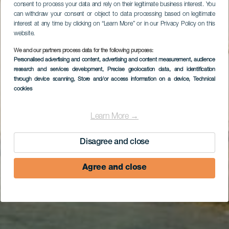
consent to process your data and rely on their legitimate business interest. You
can withdraw your consent or object to data processing based on legitimate
interest at any time by clicking on “Learn More” or in our Privacy Policy on this
website.
Naturpark Corralejo,
We and our partners process data for the following purposes:
Corralejo, inszenierte
Personalised advertising and content, advertising and content measurement, audience
research and services development
, Precise geolocation data, and identification
Erlebnisführung in La
through device scanning
, Store and/or access information on a device
, Technical
cookies
Oliva, El Cotillo
Learn More →
Disagree and close
Agree and close