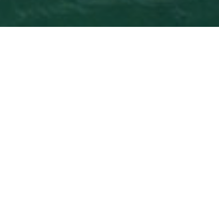
Touren Für
>
Fuerteventura
>
6
Kreuzfahrtreisende
Std
Fuerteventura ist aufgrund seiner endlos langen
Sandstrände und des kristallklaren, türkisblauen Meeres
ein international beliebtes Urlaubsziel, das mit köstlichen
kulinarischen Spezialitäten und einer Vielfalt an kulturellen
Anziehungspunkten lockt. Vom Hafen von Puerto del
Rosario im Osten der Insel geht es mit dem Auto zu den
Dünen von Corralejo, die zu den berühmtesten Attraktionen
auf Fuerteventura gehören. Außerdem können Sie das