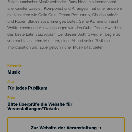
evento
Fülle kubanischer Musik verbindet. Dany Noel, ein international
anerkannter Bassist, Komponist und Arrangeur, hat unter anderem
mit Künstlern wie Celia Cruz, Omara Portuondo, Chucho Valdés
und Rubén Blades zusammengearbeitet. Seine Karriere umfasst
Welttourneen und Auszeichnungen wie den Cuba Disco Award für
das beste Latin Jazz Album. Bei diesem Auftritt wird er, begleitet
von hochtalentierten Musikern, einen Abend voller Rhythmus,
Improvisation und außergewöhnlicher Musikalität bieten.
Kategorie
Categoría
Musik
del
evento
Alter
Edad
Für jedes Publikum
Recomendada
Preis
Bitte überprüfe die Website für
Veranstaltungen/Tickets
Zur Website der Veranstaltung