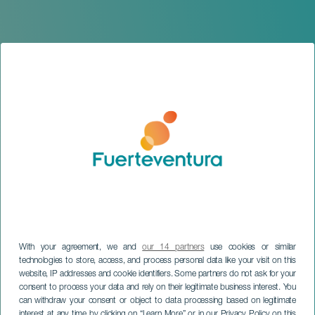
With your agreement, we and
our 14 partners
use cookies or similar
technologies to store, access, and process personal data like your visit on this
website, IP addresses and cookie identifiers. Some partners do not ask for your
FUERTEVENTURA
consent to process your data and rely on their legitimate business interest. You
Dany Noel: Trío Cuban
can withdraw your consent or object to data processing based on legitimate
interest at any time by clicking on “Learn More” or in our Privacy Policy on this