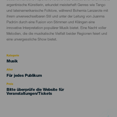
argentinische Künstlerin, erkundet meisterhaft Genres wie Tango
und lateinamerikanische Folklore, während Bohemia Lanzarote mit
ihrem unverwechselbaren Stil und unter der Leitung von Juanma
Padrón durch eine Fusion von Stimmen und Klängen eine
innovative Interpretation populärer Musik bietet. Eine Nacht voller
Melodien, die die musikalische Vielfalt beider Regionen feiert und
eine unvergessliche Show bietet.
Kategorie
Categoría
Musik
del
evento
Alter
Edad
Für jedes Publikum
Recomendada
Preis
Bitte überprüfe die Website für
Veranstaltungen/Tickets