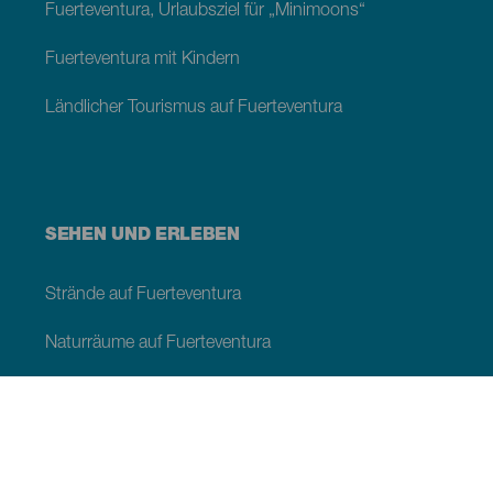
Fuerteventura, Urlaubsziel für „Minimoons“
Fuerteventura mit Kindern
Ländlicher Tourismus auf Fuerteventura
SEHEN UND ERLEBEN
Strände auf Fuerteventura
Naturräume auf Fuerteventura
Naturpools auf Fuerteventura
Orte mit Charme auf Fuerteventura
Aussichtspunkte auf Fuerteventura