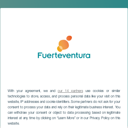
With your agreement, we and
our 14 partners
use cookies or similar
technologies to store, access, and process personal data like your visit on this
website, IP addresses and cookie identifiers. Some partners do not ask for your
FUERTEVENTURA
consent to process your data and rely on their legitimate business interest. You
Inés Cuello y Bohemia
can withdraw your consent or object to data processing based on legitimate
interest at any time by clicking on “Learn More” or in our Privacy Policy on this
Lanzarote
website.