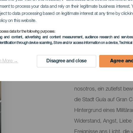
que el cielo, nosotr
onsent to process your data and rely on their legitimate business interest
ject to data processing based on legitimate interest at any time by click
olicy on this website.
ocess data for the following purposes:
ing and content, advertising and content measurement, audience research and service
VERGANGENE VERANSTAL
dentification through device scanning
, Store and/or access information on a device
, Technica
13 December 2024
n More →
Disagree and close
Agree and
Localidad
Puerto del Rosario
Descripción
Das Auditorio Insular de F
del
nosotros, ein zutiefst b
evento
die Stadt Guía auf Gran C
Hintergrund eines Militär
Widerstand, Angst, Liebe
Ereignisse ans Licht, die 