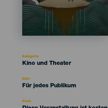
Kategorie
Categoría
Kino und Theater
del
evento
Alter
Edad
Für jedes Publikum
Recomendada
Preis