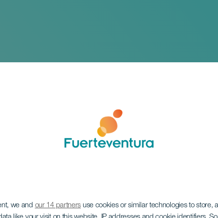
ent, we and
our 14 partners
use cookies or similar technologies to store,
ata like your visit on this website, IP addresses and cookie identifiers. 