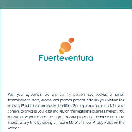
With your agreement, we and
our 14 partners
use cookies or similar
technologies to store, access, and process personal data like your visit on this
website, IP addresses and cookie identifiers. Some partners do not ask for your
FUERTEVENTURA
consent to process your data and rely on their legitimate business interest. You
Weihnachtsliedertreffen
can withdraw your consent or object to data processing based on legitimate
interest at any time by clicking on “Learn More” or in our Privacy Policy on this
auf der Insel
website.