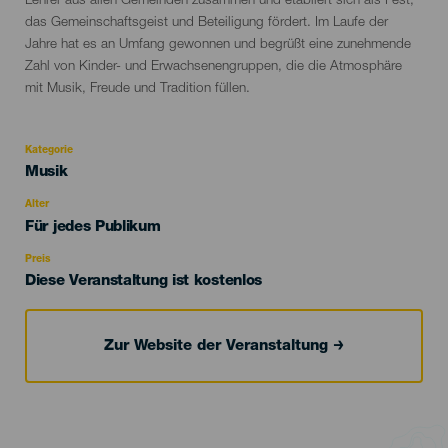
Lehrer aus allen Gemeinden zusammen und etabliert sich als Fest,
das Gemeinschaftsgeist und Beteiligung fördert. Im Laufe der
Jahre hat es an Umfang gewonnen und begrüßt eine zunehmende
Zahl von Kinder- und Erwachsenengruppen, die die Atmosphäre
mit Musik, Freude und Tradition füllen.
Kategorie
Categoría
Musik
del
evento
Alter
Edad
Für jedes Publikum
Recomendada
Preis
Diese Veranstaltung ist kostenlos
Zur Website der Veranstaltung