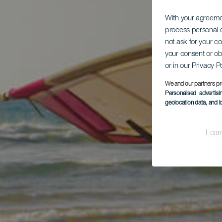
With your agreem
process personal d
not ask for your c
your consent or ob
or in our Privacy P
We and our partners pr
Personalised advertis
geolocation data, and i
Lear