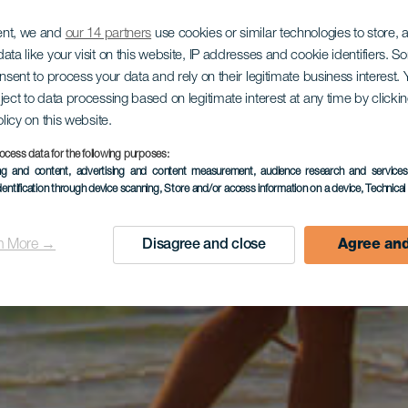
ent, we and
our 14 partners
use cookies or similar technologies to store,
ata like your visit on this website, IP addresses and cookie identifiers. 
onsent to process your data and rely on their legitimate business interest
ject to data processing based on legitimate interest at any time by click
olicy on this website.
ocess data for the following purposes:
ing and content, advertising and content measurement, audience research and service
dentification through device scanning
, Store and/or access information on a device
, Technica
n More →
Disagree and close
Agree and