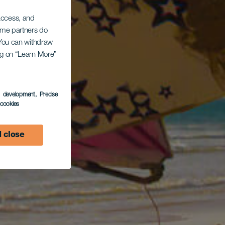
 access, and
Some partners do
. You can withdraw
ing on “Learn More”
s development
, Precise
l cookies
 close