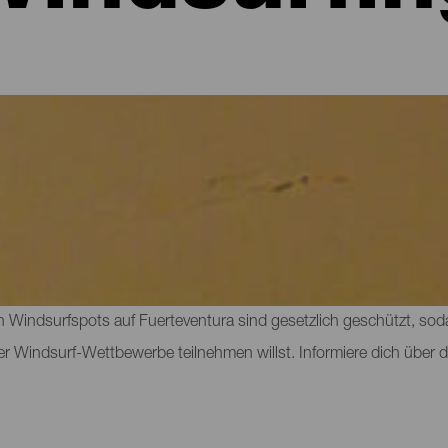
eventura
ist Fuerteventura zweifelsohne eine der Top-Destinationen. Die I
Kombination aus Wind und warmen Temperaturen, die sie zu jeder 
 Windsurfspots auf Fuerteventura sind gesetzlich geschützt, soda
r Windsurf-Wettbewerbe teilnehmen willst. Informiere dich über die