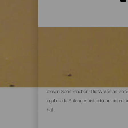
Windsurfspots auf Fuert
Wenn es um Strände zum Windsurfen geht, 
Küste, sondern auch über eine magische 
diesen Sport machen. Die Wellen an vielen
egal ob du Anfänger bist oder an einem de
hat.