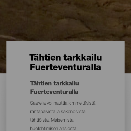
Tähtien tarkkailu
Fuerteventuralla
Tähtien tarkkailu
Fuerteventuralla
Saarella voi nauttia kimmeltävistä
rantapäivistä ja säkenöivistä
tähtiöistä. Maisemista
huolehtimisen ansiosta