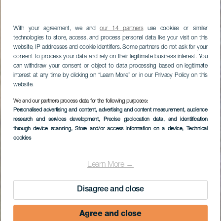
With your agreement, we and
our 14 partners
use cookies or similar
technologies to store, access, and process personal data like your visit on this
website, IP addresses and cookie identifiers. Some partners do not ask for your
consent to process your data and rely on their legitimate business interest. You
can withdraw your consent or object to data processing based on legitimate
interest at any time by clicking on “Learn More” or in our Privacy Policy on this
website.
We and our partners process data for the following purposes:
Personalised advertising and content, advertising and content measurement, audience
research and services development
, Precise geolocation data, and identification
through device scanning
, Store and/or access information on a device
, Technical
cookies
Learn More →
Disagree and close
Agree and close