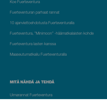
Koe Fuerteventura
Fuerteventuran parhaat rannat
10 ajanviettoehdotusta Fuerteventuralla
Fuerteventura, ”Minimoon” -häämatkalaisten kohde
Fuerteventura lasten kanssa
Maaseutumatkailu Fuerteventuralla
MITÄ NÄHDÄ JA TEHDÄ
Uimarannat Fuerteventura
Luontoalueet Fuerteventura