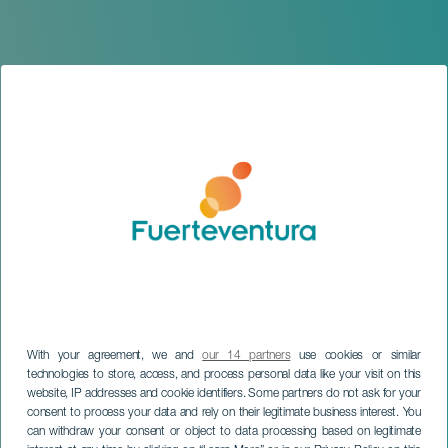
With your agreement, we and
our 14 partners
use cookies or similar
technologies to store, access, and process personal data like your visit on this
FUERTEVENTURA
website, IP addresses and cookie identifiers. Some partners do not ask for your
Enrique Thompson y
consent to process your data and rely on their legitimate business interest. You
Revirado Project en
can withdraw your consent or object to data processing based on legitimate