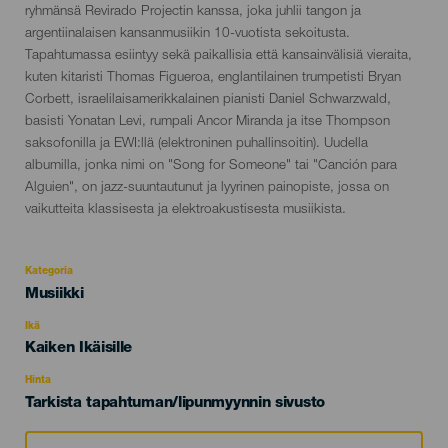
evento
ryhmänsä Revirado Projectin kanssa, joka juhlii tangon ja
argentiinalaisen kansanmusiikin 10-vuotista sekoitusta.
Tapahtumassa esiintyy sekä paikallisia että kansainvälisiä vieraita,
kuten kitaristi Thomas Figueroa, englantilainen trumpetisti Bryan
Corbett, israelilaisamerikkalainen pianisti Daniel Schwarzwald,
basisti Yonatan Levi, rumpali Ancor Miranda ja itse Thompson
saksofonilla ja EWI:llä (elektroninen puhallinsoitin). Uudella
albumilla, jonka nimi on "Song for Someone" tai "Canción para
Alguien", on jazz-suuntautunut ja lyyrinen painopiste, jossa on
vaikutteita klassisesta ja elektroakustisesta musiikista.
Kategoria
Categoría
Musiikki
del
evento
Ikä
Edad
Kaiken Ikäisille
Recomendada
Hinta
Tarkista tapahtuman/lipunmyynnin sivusto