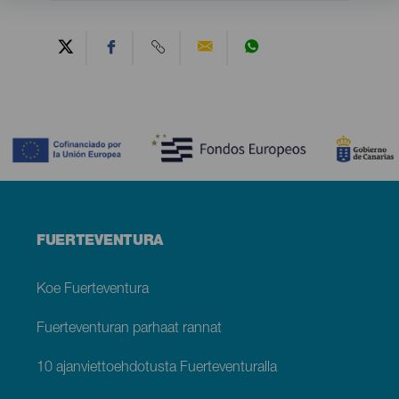
Contenido
Menú
FUERTEVENTURA
footer
Fuerteventura
Koe Fuerteventura
Fuerteventuran parhaat rannat
10 ajanviettoehdotusta Fuerteventuralla