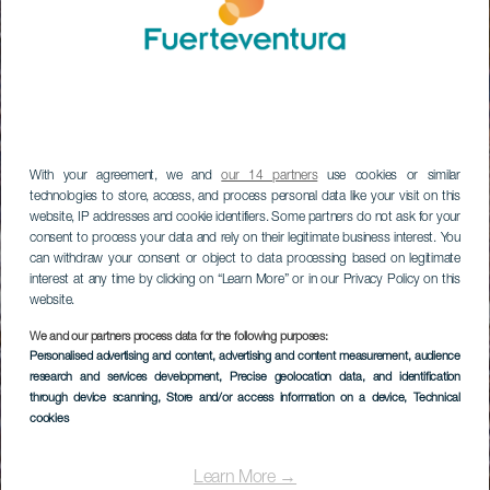
With your agreement, we and
our 14 partners
use cookies or similar
technologies to store, access, and process personal data like your visit on this
website, IP addresses and cookie identifiers. Some partners do not ask for your
consent to process your data and rely on their legitimate business interest. You
can withdraw your consent or object to data processing based on legitimate
interest at any time by clicking on “Learn More” or in our Privacy Policy on this
website.
We and our partners process data for the following purposes:
Personalised advertising and content, advertising and content measurement, audience
research and services development
, Precise geolocation data, and identification
through device scanning
, Store and/or access information on a device
, Technical
cookies
Learn More →