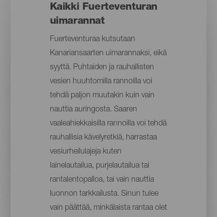
Kaikki Fuerteventuran
uimarannat
Fuerteventuraa kutsutaan
Kanariansaarten uimarannaksi, eikä
syyttä. Puhtaiden ja rauhallisten
vesien huuhtomilla rannoilla voi
tehdä paljon muutakin kuin vain
nauttia auringosta. Saaren
vaaleahiekkaisilla rannoilla voi tehdä
rauhallisia kävelyretkiä, harrastaa
vesiurheilulajeja kuten
lainelautailua, purjelautailua tai
rantalentopalloa, tai vain nauttia
luonnon tarkkailusta. Sinun tulee
vain päättää, minkälaista rantaa olet