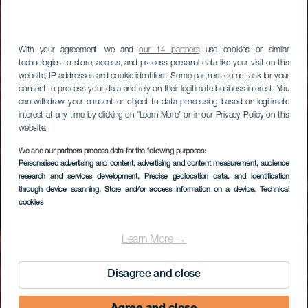
With your agreement, we and
our 14 partners
use cookies or similar
technologies to store, access, and process personal data like your visit on this
website, IP addresses and cookie identifiers. Some partners do not ask for your
consent to process your data and rely on their legitimate business interest. You
can withdraw your consent or object to data processing based on legitimate
interest at any time by clicking on “Learn More” or in our Privacy Policy on this
website.
We and our partners process data for the following purposes:
Personalised advertising and content, advertising and content measurement, audience
research and services development
, Precise geolocation data, and identification
through device scanning
, Store and/or access information on a device
, Technical
cookies
Learn More →
Disagree and close