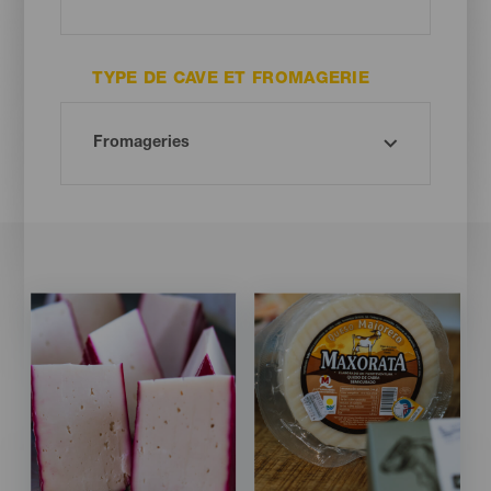
TYPE DE CAVE ET FROMAGERIE
Imagen
Imagen
Imagen
Imagen
Listado
Listado