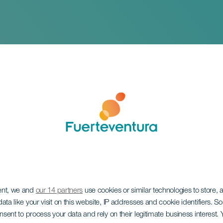
ent, we and
our 14 partners
use cookies or similar technologies to store,
 la Candelaria
ata like your visit on this website, IP addresses and cookie identifiers. 
onsent to process your data and rely on their legitimate business interest