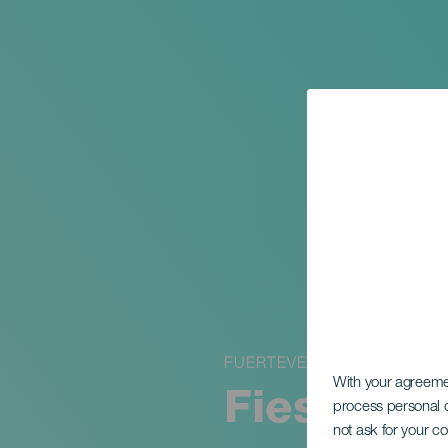
FUERTEVENTURA
With your agreem
Fiesta de
process personal d
not ask for your c