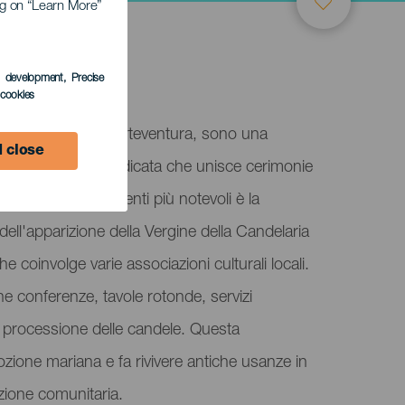
ing on “Learn More”
s development
, Precise
l cookies
a Gran Tarajal, Fuerteventura, sono una
 close
 profondamente radicata che unisce cerimonie
turali. Uno degli eventi più notevoli è la
dell'apparizione della Vergine della Candelaria
he coinvolge varie associazioni culturali locali.
he conferenze, tavole rotonde, servizi
ale processione delle candele. Questa
zione mariana e fa rivivere antiche usanze in
zione comunitaria.