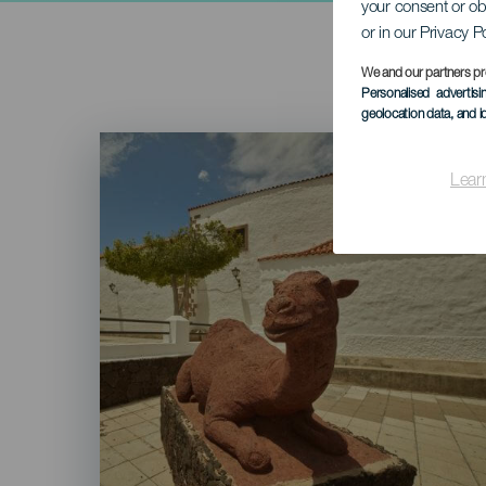
your consent or ob
or in our Privacy P
We and our partners pr
Personalised advertis
geolocation data, and i
Imagen
Listado
Lear