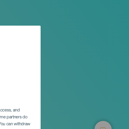
 access, and
Some partners do
. You can withdraw