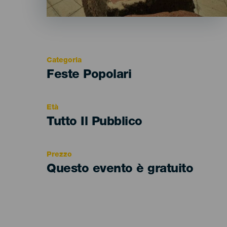
Categoria
Categoría
Feste Popolari
del
evento
Età
Edad
Tutto Il Pubblico
Recomendada
Prezzo
Questo evento è gratuito