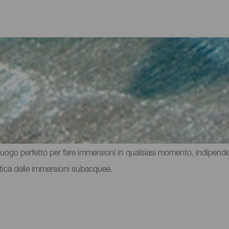
erteventura
per tutti coloro che cercano punti per fare immersioni a Fuerteventu
pieno di vita e, naturalmente, molto colore. Inoltre, le temperature
 luogo perfetto per fare immersioni in qualsiasi momento, indipende
atica delle immersioni subacquee.