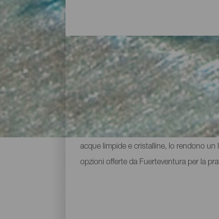
Punti di immersione a Fu
La costa majorera riserva grandi sorprese 
lava vulcanica hanno dato vita a un mondo 
acque limpide e cristalline, lo rendono un
opzioni offerte da Fuerteventura per la pr