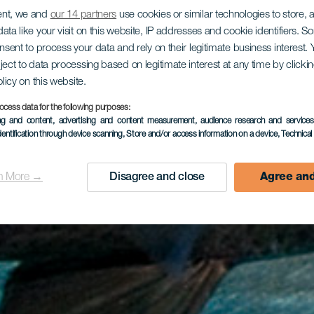
ent, we and
our 14 partners
use cookies or similar technologies to store,
ata like your visit on this website, IP addresses and cookie identifiers. 
onsent to process your data and rely on their legitimate business interest
ject to data processing based on legitimate interest at any time by click
olicy on this website.
ocess data for the following purposes:
ing and content, advertising and content measurement, audience research and service
dentification through device scanning
, Store and/or access information on a device
, Technica
n More →
Disagree and close
Agree and