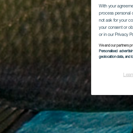
With your agreem
process personal d
not ask for your c
your consent or ob
or in our Privacy P
We and our partners pr
Personalised advertis
geolocation data, and i
Lear