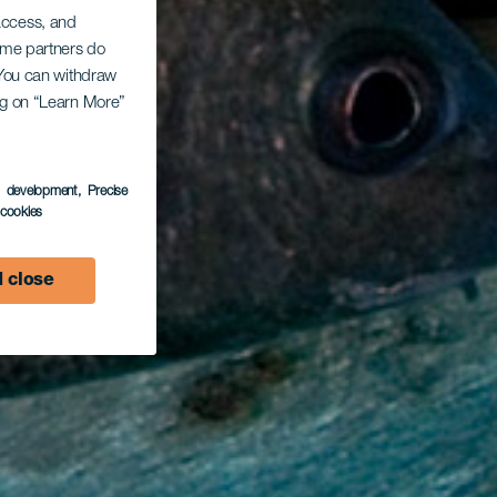
 access, and
Some partners do
. You can withdraw
ing on “Learn More”
s development
, Precise
l cookies
 close