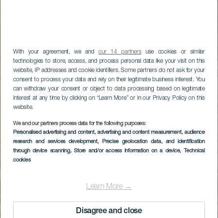
With your agreement, we and
our 14 partners
use cookies or similar
technologies to store, access, and process personal data like your visit on this
website, IP addresses and cookie identifiers. Some partners do not ask for your
consent to process your data and rely on their legitimate business interest. You
can withdraw your consent or object to data processing based on legitimate
interest at any time by clicking on “Learn More” or in our Privacy Policy on this
website.
We and our partners process data for the following purposes:
Personalised advertising and content, advertising and content measurement, audience
research and services development
, Precise geolocation data, and identification
through device scanning
, Store and/or access information on a device
, Technical
cookies
Learn More →
Disagree and close