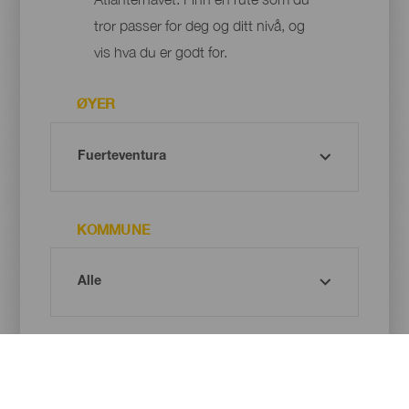
tror passer for deg og ditt nivå, og
vis hva du er godt for.
ØYER
KOMMUNE