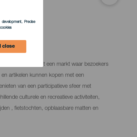
s development
, Precise
LEDEN
l cookies
 close
 stad Tetir herbergt een markt waar bezoekers
en artikelen kunnen kopen met een
enieten van een participatieve sfeer met
llende culturele en recreatieve activiteiten,
ijden , fietstochten, opblaasbare matten en