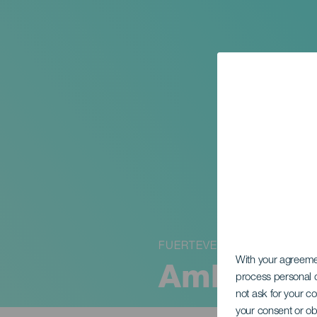
FUERTEVENTURA
With your agreem
Ambachtsm
process personal d
not ask for your c
your consent or ob