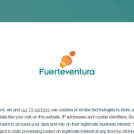
ent, we and
our 14 partners
use cookies or similar technologies to store,
arkt van Tetir
ata like your visit on this website, IP addresses and cookie identifiers. 
onsent to process your data and rely on their legitimate business interest
ject to data processing based on legitimate interest at any time by click