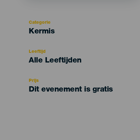
Categorie
Categoría
Kermis
del
evento
Leeftijd
Edad
Alle Leeftijden
Recomendada
Prijs
Dit evenement is gratis