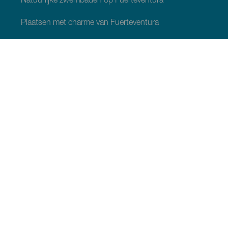
Natuurlijke zwembaden op Fuerteventura
Plaatsen met charme van Fuerteventura
Uitzichtpunten op Fuerteventura
Wandelpaden van Fuerteventura
Toeristenplaatsen Fuerteventura
Musea en bezienswaardigheden Fuerteventura
Recreatiecentra van Fuerteventura
Bodega’s en kaasfabrieken van Fuerteventura
Walvissen spotten op Fuerteventura
Sterrenkijken op Fuerteventura
Havens en jachthavens van Fuerteventura