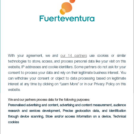
With your agreement, we and
our 14 partners
use cookies or similar
technologies to store, access, and process personal data like your visit on this
website, IP addresses and cookie identifiers. Some partners do not ask for your
consent to process your data and rely on their legitimate business interest. You
can withdraw your consent or object to data processing based on legitimate
FUERTEVENTURA
interest at any time by clicking on “Learn More” or in our Privacy Policy on this
Carnaval van Pájara
website.
We and our partners process data for the following purposes:
Imagen
Personalised advertising and content, advertising and content measurement, audience
Listado
research and services development
, Precise geolocation data, and identification
through device scanning
, Store and/or access information on a device
, Technical
cookies