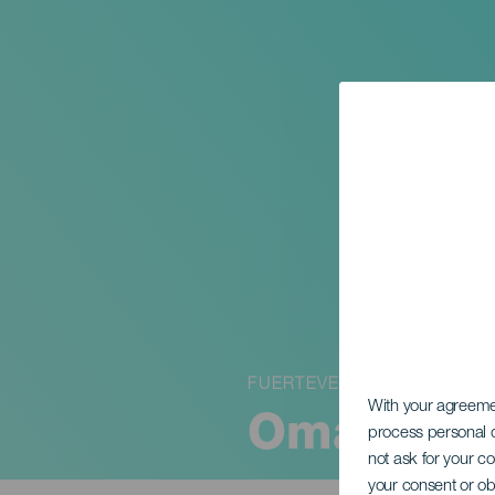
FUERTEVENTURA
With your agreem
Omayra Ca
process personal d
not ask for your c
your consent or ob