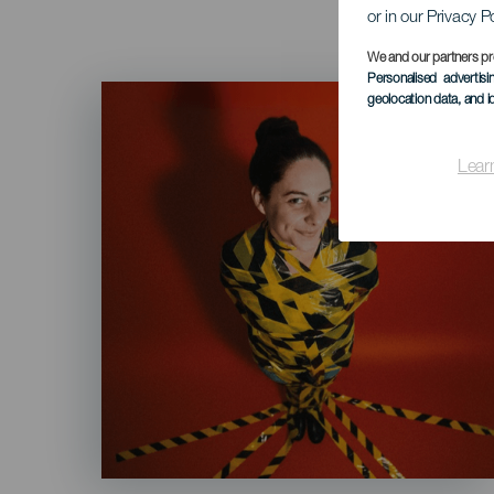
or in our Privacy P
We and our partners pr
Personalised advertis
Imagen
geolocation data, and i
Listado
Lear