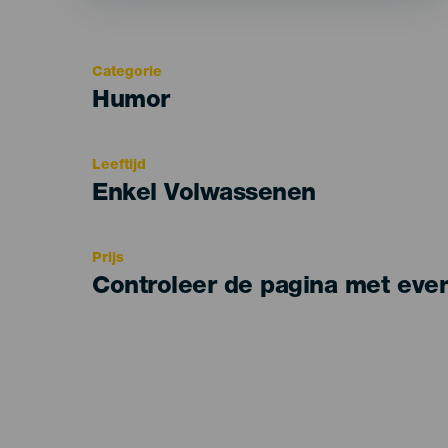
Categorie
Categoría
Humor
del
evento
Leeftijd
Edad
Enkel Volwassenen
Recomendada
Prijs
Controleer de pagina met eve