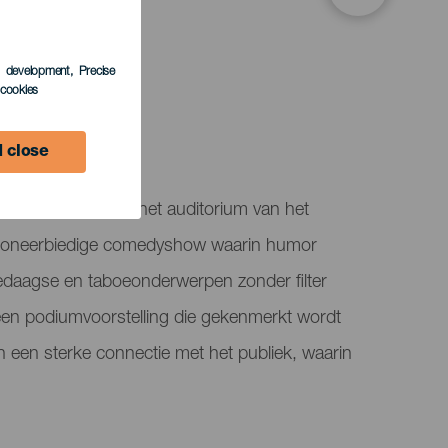
s development
, Precise
LEDEN
l cookies
 close
rt "Nonsense" in het auditorium van het
en oneerbiedige comedyshow waarin humor
ledaagse en taboeonderwerpen zonder filter
 een podiumvoorstelling die gekenmerkt wordt
en een sterke connectie met het publiek, waarin