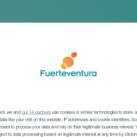
ent, we and
our 14 partners
use cookies or similar technologies to store,
zorla: Onzin
ata like your visit on this website, IP addresses and cookie identifiers. 
onsent to process your data and rely on their legitimate business interest
ject to data processing based on legitimate interest at any time by click