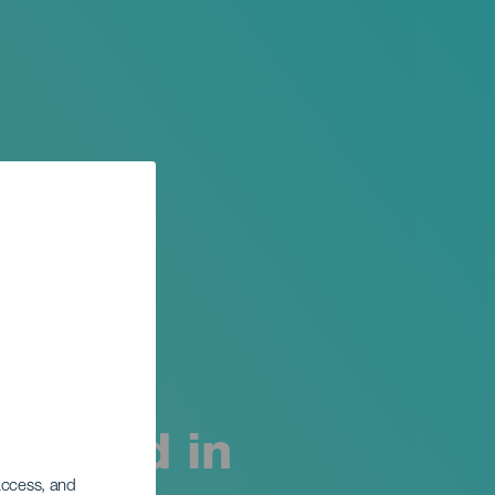
 eiland in
 access, and