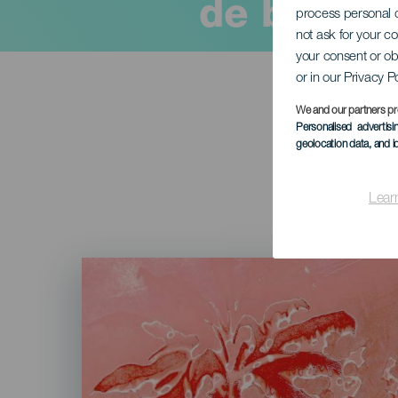
de blik
process personal d
not ask for your c
your consent or ob
or in our Privacy P
We and our partners pr
Personalised advertis
geolocation data, and i
Lear
Imagen
Listado