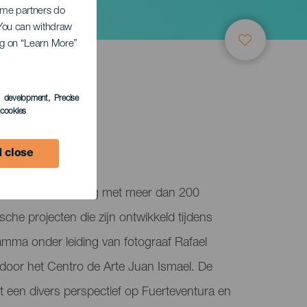
Some partners do
. You can withdraw
ing on “Learn More”
s development
, Precise
LEDEN
l cookies
ril
 close
s een tentoonstelling met meer dan 200
sche projecten die zijn ontwikkeld tijdens
ma onder leiding van fotograaf Rafael
oor het Centro de Arte Juan Ismael. De
rt een divers perspectief op Fuerteventura en