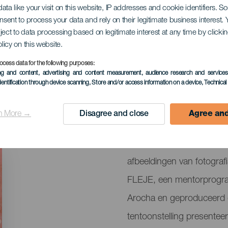
ata like your visit on this website, IP addresses and cookie identifiers. 
onsent to process your data and rely on their legitimate business interest
ject to data processing based on legitimate interest at any time by click
olicy on this website.
ocess data for the following purposes:
ing and content, advertising and content measurement, audience research and service
EVENEMENT UIT HET VER
dentification through device scanning
, Store and/or access information on a device
, Technica
21 February to 26 Ap
n More →
Disagree and close
Agree and
Localidad
Puerto del Rosario
Descripción
"An Island in the Gaze" i
del
afbeeldingen van fotografi
evento
FLEJE, een mentorprogram
Arocha en geproduceerd d
tentoonstelling presentee