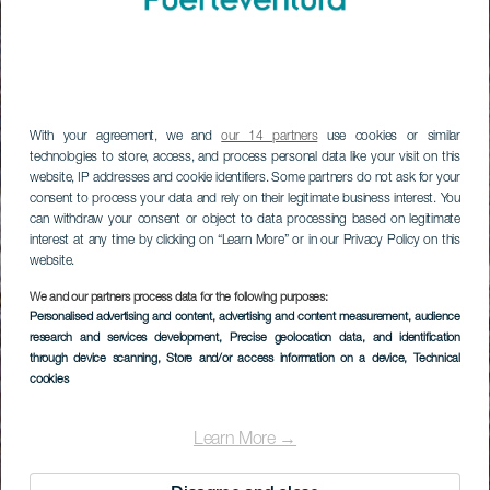
With your agreement, we and
our 14 partners
use cookies or similar
technologies to store, access, and process personal data like your visit on this
website, IP addresses and cookie identifiers. Some partners do not ask for your
consent to process your data and rely on their legitimate business interest. You
can withdraw your consent or object to data processing based on legitimate
interest at any time by clicking on “Learn More” or in our Privacy Policy on this
website.
We and our partners process data for the following purposes:
Personalised advertising and content, advertising and content measurement, audience
research and services development
, Precise geolocation data, and identification
through device scanning
, Store and/or access information on a device
, Technical
cookies
Learn More →