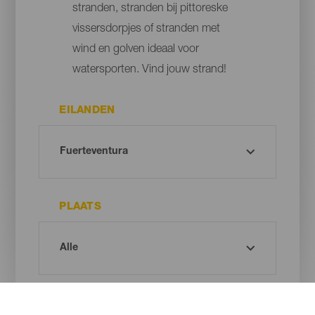
stranden, stranden bij pittoreske
vissersdorpjes of stranden met
wind en golven ideaal voor
watersporten. Vind jouw strand!
EILANDEN
PLAATS
TYPE STRAND