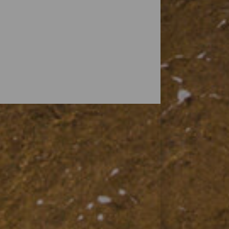
ige water kun je veel meer doen dan alleen
volleyballen, of gewoon de natuur
strand voor jou: stranden met een blauwe