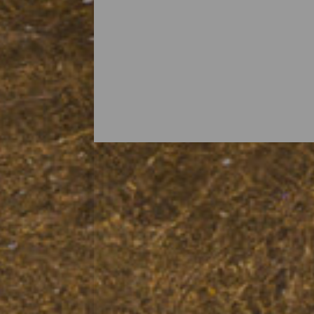
Alle stranden op Fuertev
Fuerteventura staat bekend als het strand
van de zon genieten. Je kunt er rustige 
aanschouwen op de zandstranden van het 