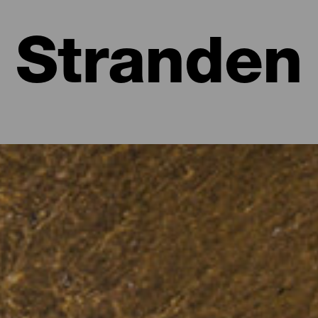
Stranden
entura
 van de Canarische Eilanden, en met reden. In het heldere en rust
wandelingen maken, sporten beoefenen zoals surfen, windsurfen of 
eiland. Bedenk welk strand je zoekt en Fuerteventura heeft een 