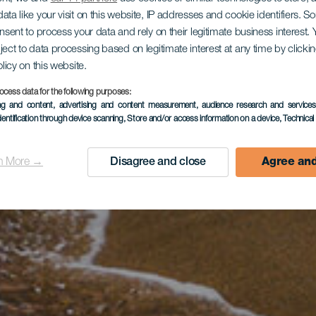
ata like your visit on this website, IP addresses and cookie identifiers. 
onsent to process your data and rely on their legitimate business interest
ject to data processing based on legitimate interest at any time by click
olicy on this website.
ocess data for the following purposes:
ing and content, advertising and content measurement, audience research and service
dentification through device scanning
, Store and/or access information on a device
, Technica
n More →
Disagree and close
Agree and