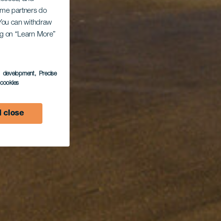
Some partners do
. You can withdraw
ing on “Learn More”
s development
, Precise
l cookies
 close