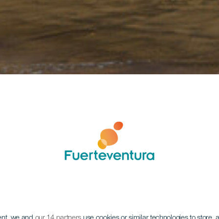
ent, we and
our 14 partners
use cookies or similar technologies to store,