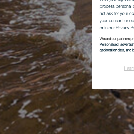
process personal d
not ask for your c
your consent or ob
or in our Privacy P
We and our partners pr
Personalised advertis
geolocation data, and i
Lear