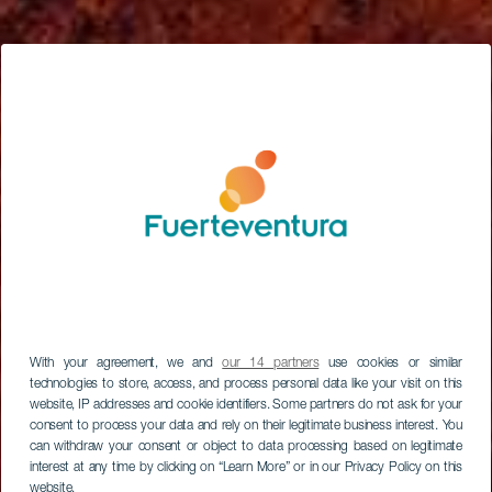
With your agreement, we and
our 14 partners
use cookies or similar
technologies to store, access, and process personal data like your visit on this
website, IP addresses and cookie identifiers. Some partners do not ask for your
consent to process your data and rely on their legitimate business interest. You
can withdraw your consent or object to data processing based on legitimate
interest at any time by clicking on “Learn More” or in our Privacy Policy on this
website.