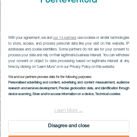
With your agreement, we and
our 14 partners
use cookies or similar technologies
to store, access, and process personal data like your visit on this website, IP
addresses and cookie identifiers. Some partners do not ask for your consent to
process your data and rely on their legitimate business interest. You can withdraw
your consent or object to data processing based on legitimate interest at any
time by clicking on “Learn More” or in our Privacy Policy on this website.
We and our partners process data for the following purposes:
Personalised advertising and content, advertising and content measurement, audience
research and services development
, Precise geolocation data, and identification through
device scanning
, Store and/or access information on a device
, Technical cookies
Learn More →
Disagree and close