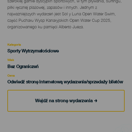
szerokiej gamie dyscyplin sportowych, w tym pływania, surfingu,
piłki ręcznej plażowej, zapasów i innych. Jednym z
najważniejszych wydarzeń jest Sol y Luna Open Water Swim,
część Pucharu Wysp Kanaryjskich Open Water Cup 2025,
organizowanego ku pamięci Alberto Jueza.
Kategoria
Categoría
Sporty Wytrzymałościowe
del
evento
Wiek
Edad
Bez Ograniczeń
Recomendada
Cena
Odwiedź stronę internetową wydarzenia/sprzedaży biletów
Wejdź na stronę wydarzenia