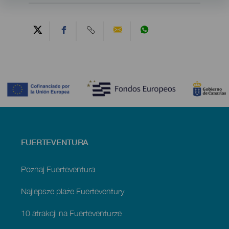
Contenido
Menú
FUERTEVENTURA
footer
Fuerteventura
Poznaj Fuerteventura
Najlepsze plaże Fuerteventury
10 atrakcji na Fuerteventurze