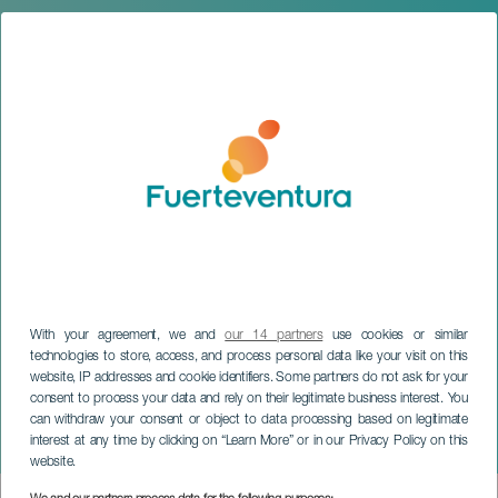
With your agreement, we and
our 14 partners
use cookies or similar
technologies to store, access, and process personal data like your visit on this
website, IP addresses and cookie identifiers. Some partners do not ask for your
FUERTEVENTURA
consent to process your data and rely on their legitimate business interest. You
Mega wydarzenie sportowe
can withdraw your consent or object to data processing based on legitimate
interest at any time by clicking on “Learn More” or in our Privacy Policy on this
„Sol y Luna”
website.