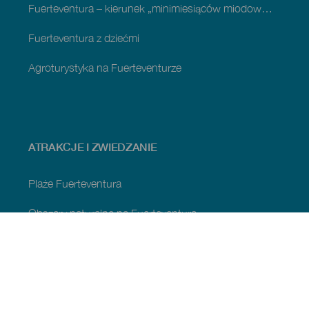
Fuerteventura – kierunek „minimiesiąców miodowych”
Fuerteventura z dziećmi
Agroturystyka na Fuerteventurze
ATRAKCJE I ZWIEDZANIE
Plaże Fuerteventura
Obszary naturalne na Fuerteventura
Naturalne sadzawki Fuerteventury
Urokliwe miejsca na Fuerteventura
Punkty widokowe na Fuerteventura