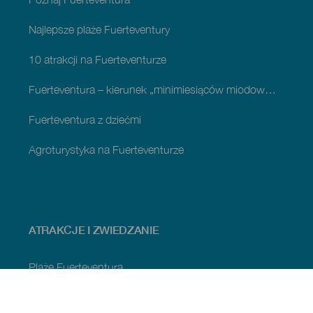
Najlepsze plaże Fuerteventury
10 atrakcji na Fuerteventurze
Fuerteventura – kierunek „minimiesiąców miodowych”
Fuerteventura z dziećmi
Agroturystyka na Fuerteventurze
ATRAKCJE I ZWIEDZANIE
Plaże Fuerteventura
Obszary naturalne na Fuerteventura