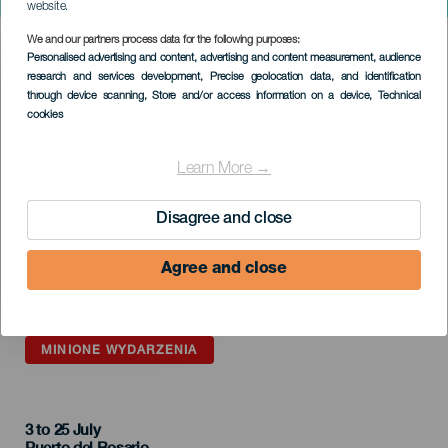
Canarias Jazz & More
website.
We and our partners process data for the following purposes:
Imagen
Personalised advertising and content, advertising and content measurement, audience
Listado
research and services development
, Precise geolocation data, and identification
through device scanning
, Store and/or access information on a device
, Technical
cookies
Learn More →
Disagree and close
Agree and close
MINIONE WYDARZENIA
3 to 25 July
Localidad
Puerto del Rosario