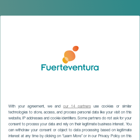
With your agreement, we and
our 14 partners
use cookies or similar
technologies to store, access, and process personal data like your visit on this
website, IP addresses and cookie identifiers. Some partners do not ask for your
FUERTEVENTURA
consent to process your data and rely on their legitimate business interest. You
Międzynarodowy Festiwal
can withdraw your consent or object to data processing based on legitimate
interest at any time by clicking on “Learn More” or in our Privacy Policy on this