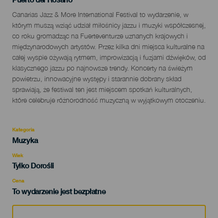
Descripción
Canarias Jazz & More International Festival to wydarzenie, w
del
którym muszą wziąć udział miłośnicy jazzu i muzyki współczesnej,
evento
co roku gromadząc na Fuerteventurze uznanych krajowych i
międzynarodowych artystów. Przez kilka dni miejsca kulturalne na
całej wyspie ożywają rytmem, improwizacją i fuzjami dźwięków, od
klasycznego jazzu po najnowsze trendy. Koncerty na świeżym
powietrzu, innowacyjne występy i starannie dobrany skład
sprawiają, że festiwal ten jest miejscem spotkań kulturalnych,
które celebruje różnorodność muzyczną w wyjątkowym otoczeniu.
Kategoria
Categoría
Muzyka
del
evento
Wiek
Edad
Tylko Dorośli
Recomendada
Cena
To wydarzenie jest bezpłatne