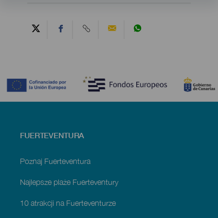
Contenido
Menú
FUERTEVENTURA
footer
Fuerteventura
Poznaj Fuerteventura
Najlepsze plaże Fuerteventury
10 atrakcji na Fuerteventurze