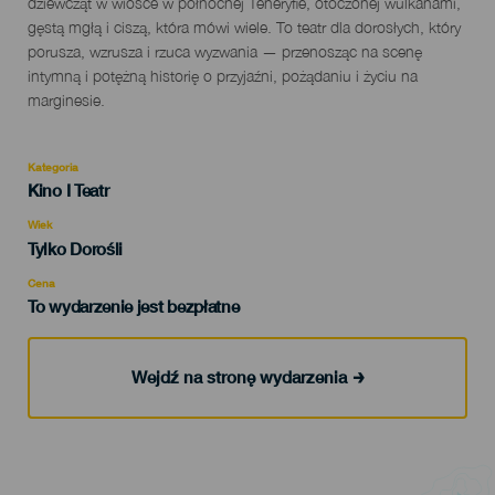
dziewcząt w wiosce w północnej Teneryfie, otoczonej wulkanami,
gęstą mgłą i ciszą, która mówi wiele. To teatr dla dorosłych, który
porusza, wzrusza i rzuca wyzwania — przenosząc na scenę
intymną i potężną historię o przyjaźni, pożądaniu i życiu na
marginesie.
Kategoria
Categoría
Kino I Teatr
del
evento
Wiek
Edad
Tylko Dorośli
Recomendada
Cena
To wydarzenie jest bezpłatne
Wejdź na stronę wydarzenia