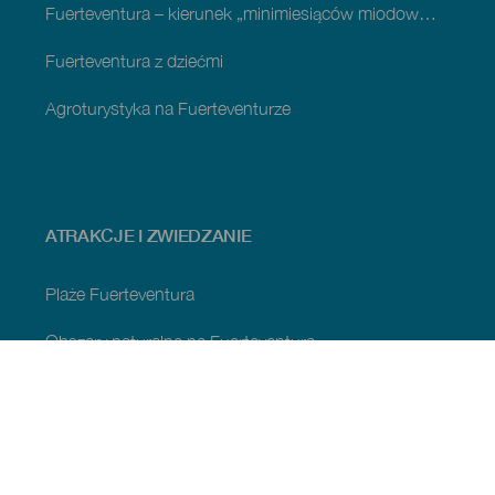
Fuerteventura – kierunek „minimiesiąców miodowych”
Fuerteventura z dziećmi
Agroturystyka na Fuerteventurze
ATRAKCJE I ZWIEDZANIE
Plaże Fuerteventura
Obszary naturalne na Fuerteventura
Naturalne sadzawki Fuerteventury
Urokliwe miejsca na Fuerteventura
Punkty widokowe na Fuerteventura