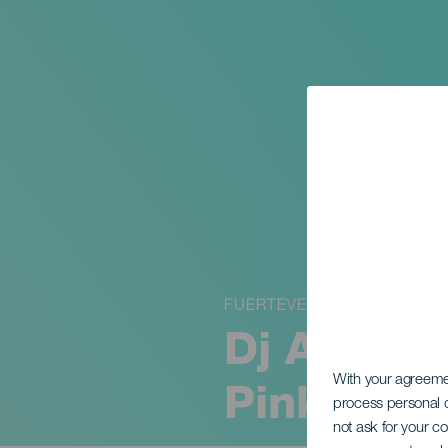
FUERTEVENTURA
Dj Adonis
With your agreem
Pinky på 
process personal d
not ask for your c