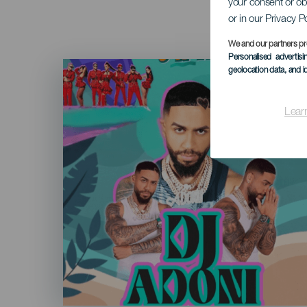
your consent or ob
or in our Privacy P
We and our partners pr
Personalised advertis
Imagen
geolocation data, and i
Listado
Lear