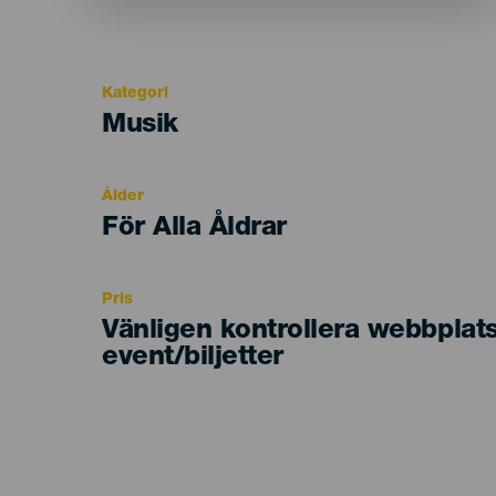
Kategori
Categoría
Musik
del
evento
Ålder
Edad
För Alla Åldrar
Recomendada
Pris
Vänligen kontrollera webbplat
event/biljetter