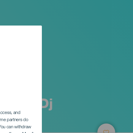
ano & Dj
 access, and
Some partners do
. You can withdraw