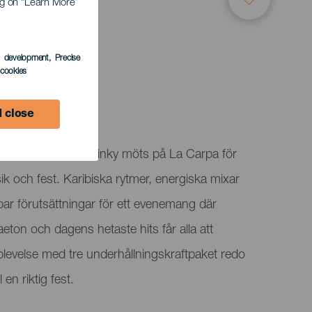
ing on “Learn More”
s development
, Precise
l cookies
 close
inicano och DJ Pinky möts på La Carpa för
ik och fest. Karibiska rytmer, energiska mixar
par förutsättningar för ett evenemang där
ton och dagens hetaste hits får alla att
levelse med tre underhållningskraftpaket redo
 en riktig fest.