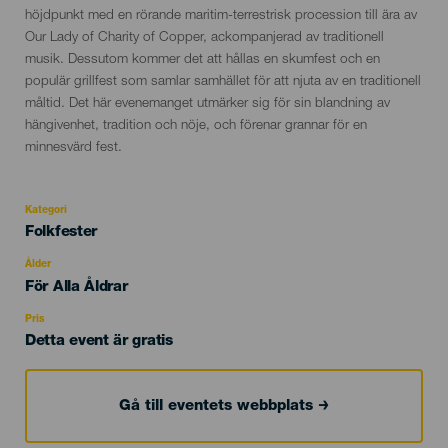
höjdpunkt med en rörande maritim-terrestrisk procession till ära av
Our Lady of Charity of Copper, ackompanjerad av traditionell
musik. Dessutom kommer det att hållas en skumfest och en
populär grillfest som samlar samhället för att njuta av en traditionell
måltid. Det här evenemanget utmärker sig för sin blandning av
hängivenhet, tradition och nöje, och förenar grannar för en
minnesvärd fest.
Kategori
Categoría
Folkfester
del
evento
Ålder
Edad
För Alla Åldrar
Recomendada
Pris
Detta event är gratis
Gå till eventets webbplats