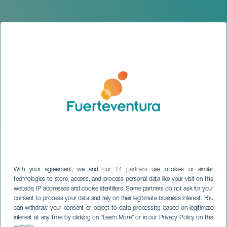
With your agreement, we and
our 14 partners
use cookies or similar
technologies to store, access, and process personal data like your visit on this
website, IP addresses and cookie identifiers. Some partners do not ask for your
FUERTEVENTURA
consent to process your data and rely on their legitimate business interest. You
Festligheterna i La Virgen
can withdraw your consent or object to data processing based on legitimate
interest at any time by clicking on “Learn More” or in our Privacy Policy on this
de la Caridad del Cobre