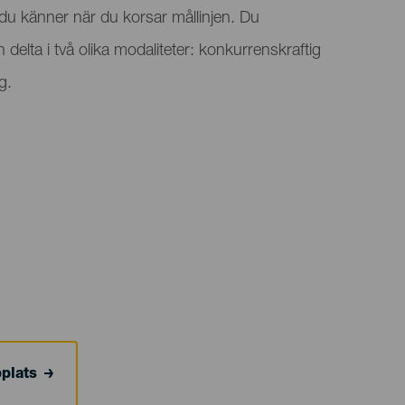
 du känner när du korsar mållinjen. Du
elta i två olika modaliteter: konkurrenskraftig
g.
bplats