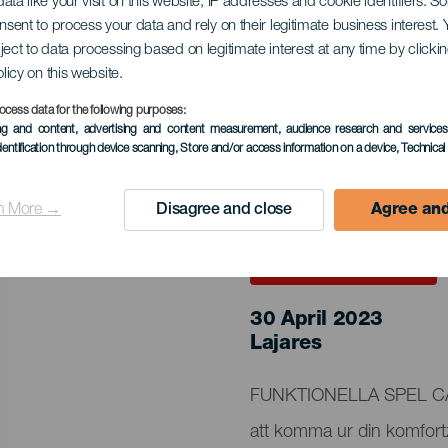
es
ata like your visit on this website, IP addresses and cookie identifiers. 
onsent to process your data and rely on their legitimate business interest
ject to data processing based on legitimate interest at any time by click
olicy on this website.
ocess data for the following purposes:
ing and content, advertising and content measurement, audience research and service
dentification through device scanning
, Store and/or access information on a device
, Technica
n More →
Disagree and close
Agree and
EVENEMANGET HÅLLS
30 April 2023
Localidad
Lajares
Descripción
FUNKTIONELLA SPEL CANA
del
att komma ur din komfortzo