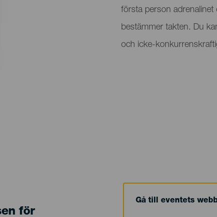
evento
första person adrenalinet
bestämmer takten. Du kan d
och icke-konkurrenskrafti
Gå till eventets web
sen för