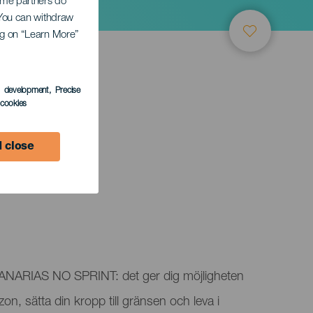
Some partners do
. You can withdraw
ing on “Learn More”
s development
, Precise
l cookies
 close
RIAS NO SPRINT: det ger dig möjligheten
n, sätta din kropp till gränsen och leva i