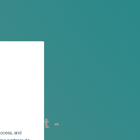
Sprint -
 access, and