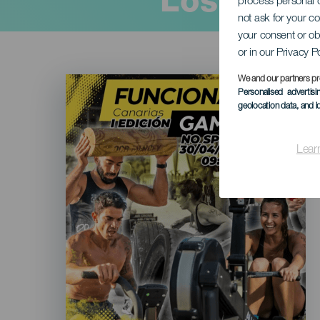
Los Lajar
process personal d
not ask for your c
your consent or ob
or in our Privacy P
Imagen
We and our partners pr
Listado
Personalised advertis
geolocation data, and i
Lear