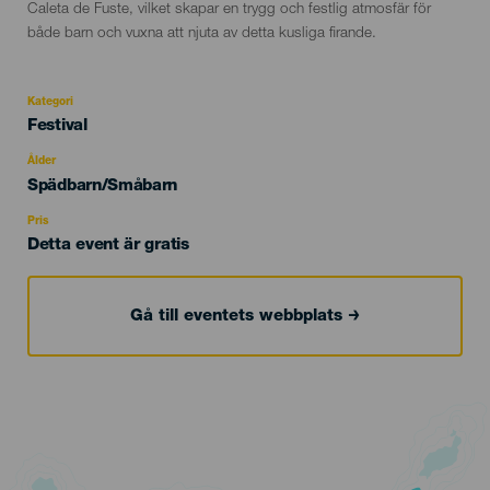
Caleta de Fuste, vilket skapar en trygg och festlig atmosfär för
både barn och vuxna att njuta av detta kusliga firande.
Kategori
Categoría
Festival
del
evento
Ålder
Edad
Spädbarn/Småbarn
Recomendada
Pris
Detta event är gratis
Gå till eventets webbplats