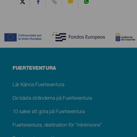
Contenido
Menú
FUERTEVENTURA
footer
Fuerteventura
Lär Känna Fuerteventura
De bästa stränderna på Fuerteventura
10 saker att göra på Fuerteventura
Fuerteventura, destination för ”minimoons”