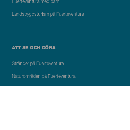
Fuerteventura med barn
Landsbygdsturism på Fuerteventura
ATT SE OCH GÖRA
Stränder på Fuerteventura
Naturområden på Fuerteventura
Naturliga pooler på Fuerteventura
Pittoreska platser på Fuerteventura
Utsiktsplatser på Fuerteventura
Vandringsleder på Fuerteventura