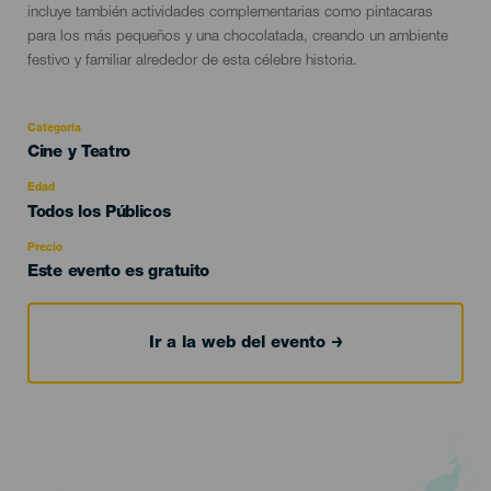
incluye también actividades complementarias como pintacaras
para los más pequeños y una chocolatada, creando un ambiente
festivo y familiar alrededor de esta célebre historia.
Categoría
Categoría
Cine y Teatro
del
evento
Edad
Edad
Todos los Públicos
Recomendada
Precio
Este evento es gratuito
Ir a la web del evento