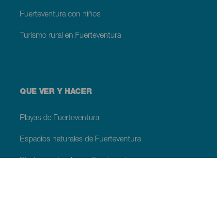
Fuerteventura con niños
Turismo rural en Fuerteventura
QUE VER Y HACER
Playas de Fuerteventura
Espacios naturales de Fuerteventura
Piscinas naturales en Fuerteventura
Lugares con encanto en Fuerteventura
Miradores de Fuerteventura