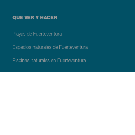
QUE VER Y HACER
Playas de Fuerteventura
Espacios naturales de Fuerteventura
Piscinas naturales en Fuerteventura
Lugares con encanto en Fuerteventura
Miradores de Fuerteventura
Senderos de Fuerteventura
Localidades turísticas de Fuerteventura
Centros de ocio en Fuerteventura