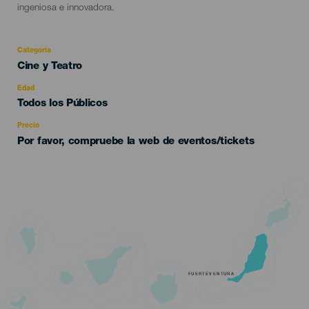
ingeniosa e innovadora.
Categoría
Categoría
Cine y Teatro
del
evento
Edad
Edad
Todos los Públicos
Recomendada
Precio
Por favor, compruebe la web de eventos/tickets
FUERTEVENTURA