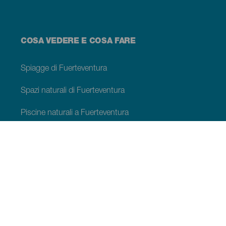
COSA VEDERE E COSA FARE
Spiagge di Fuerteventura
Spazi naturali di Fuerteventura
Piscine naturali a Fuerteventura
Luoghi di charme di Fuerteventura
Belvedere di Fuerteventura
Sentieri di Fuerteventura
Località turistiche di Fuerteventura
Centri di svago di Fuerteventura