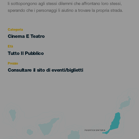
li sottopongono agli stessi dilemmi che affrontano loro stessi,
sperando che i personaggi li aiutino a trovare la propria strada.
Categoria
Categoría
Cinema E Teatro
del
evento
Età
Edad
Tutto Il Pubblico
Recomendada
Prezzo
Consultare il sito di eventi/biglietti
FUERTEVENTURA