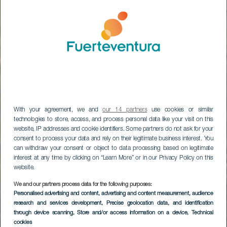
With your agreement, we and
our 14 partners
use cookies or similar
technologies to store, access, and process personal data like your visit on this
website, IP addresses and cookie identifiers. Some partners do not ask for your
consent to process your data and rely on their legitimate business interest. You
can withdraw your consent or object to data processing based on legitimate
interest at any time by clicking on “Learn More” or in our Privacy Policy on this
website.
We and our partners process data for the following purposes:
Personalised advertising and content, advertising and content measurement, audience
research and services development
, Precise geolocation data, and identification
through device scanning
, Store and/or access information on a device
, Technical
cookies