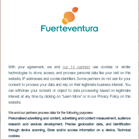
With your agreement, we and
our 14 partners
use cookies or similar
technologies to store, access, and process personal data like your visit on this
website, IP addresses and cookie identifiers. Some partners do not ask for your
consent to process your data and rely on their legitimate business interest. You
can withdraw your consent or object to data processing based on legitimate
interest at any time by clicking on “Learn More” or in our Privacy Policy on this
website.
We and our partners process data for the following purposes:
Personalised advertising and content, advertising and content measurement, audience
research and services development
, Precise geolocation data, and identification
through device scanning
, Store and/or access information on a device
, Technical
cookies