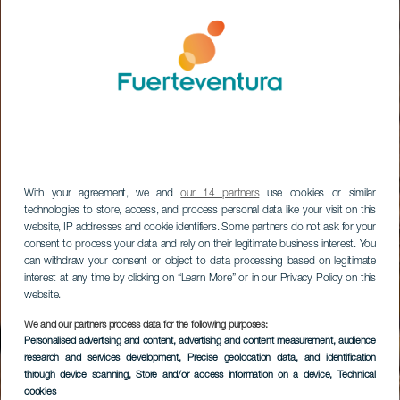
With your agreement, we and
our 14 partners
use cookies or similar
technologies to store, access, and process personal data like your visit on this
website, IP addresses and cookie identifiers. Some partners do not ask for your
consent to process your data and rely on their legitimate business interest. You
can withdraw your consent or object to data processing based on legitimate
interest at any time by clicking on “Learn More” or in our Privacy Policy on this
website.
We and our partners process data for the following purposes:
Personalised advertising and content, advertising and content measurement, audience
research and services development
, Precise geolocation data, and identification
through device scanning
, Store and/or access information on a device
, Technical
cookies