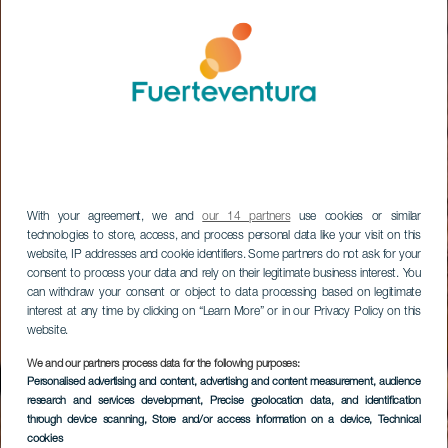
With your agreement, we and
our 14 partners
use cookies or similar
technologies to store, access, and process personal data like your visit on this
website, IP addresses and cookie identifiers. Some partners do not ask for your
consent to process your data and rely on their legitimate business interest. You
can withdraw your consent or object to data processing based on legitimate
interest at any time by clicking on “Learn More” or in our Privacy Policy on this
website.
We and our partners process data for the following purposes:
Personalised advertising and content, advertising and content measurement, audience
research and services development
, Precise geolocation data, and identification
through device scanning
, Store and/or access information on a device
, Technical
cookies