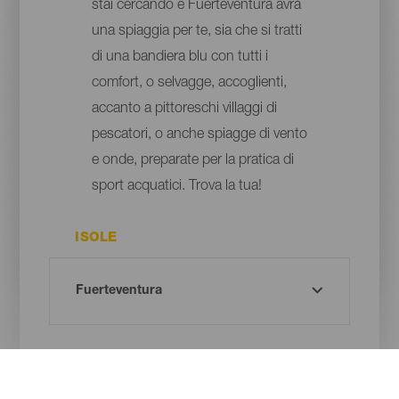
stai cercando e Fuerteventura avrà
una spiaggia per te, sia che si tratti
di una bandiera blu con tutti i
comfort, o selvagge, accoglienti,
accanto a pittoreschi villaggi di
pescatori, o anche spiagge di vento
e onde, preparate per la pratica di
sport acquatici. Trova la tua!
ISOLE
COMUNE