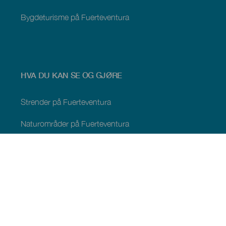
Bygdeturisme på Fuerteventura
HVA DU KAN SE OG GJØRE
Strender på Fuerteventura
Naturområder på Fuerteventura
Naturlige bassenger på Fuerteventura
Steder med særpreg på Fuerteventura
Utsiktspunkter på Fuerteventura
Turstier på Fuerteventura