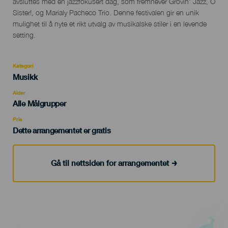
avsluttes med en jazzfokusert dag, som fremhever Grovin' Jazz, O
Sister!, og Marialy Pacheco Trio. Denne festivalen gir en unik
mulighet til å nyte et rikt utvalg av musikalske stiler i en levende
setting.
Kategori
Categoría
Musikk
del
evento
Alder
Edad
Alle Målgrupper
Recomendada
Pris
Dette arrangementet er gratis
Gå til nettsiden for arrangementet