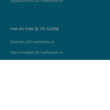
Bygdeturisme på Fuerteventura
HVA DU KAN SE OG GJØRE
Strender på Fuerteventura
Naturområder på Fuerteventura
Naturlige bassenger på Fuerteventura
Steder med særpreg på Fuerteventura
Utsiktspunkter på Fuerteventura
Turstier på Fuerteventura
Turistmål Fuerteventura