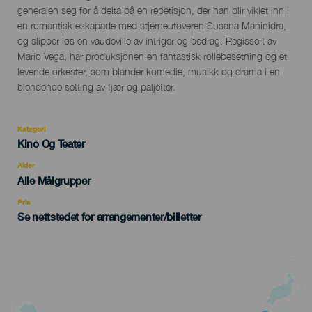
generalen seg for å delta på en repetisjon, der han blir viklet inn i
en romantisk eskapade med stjerneutøveren Susana Maninidra,
og slipper løs en vaudeville av intriger og bedrag. Regissert av
Mario Vega, har produksjonen en fantastisk rollebesetning og et
levende orkester, som blander komedie, musikk og drama i en
blendende setting av fjær og paljetter.
Kategori
Categoría
Kino Og Teater
del
evento
Alder
Edad
Alle Målgrupper
Recomendada
Pris
Se nettstedet for arrangementer/billetter