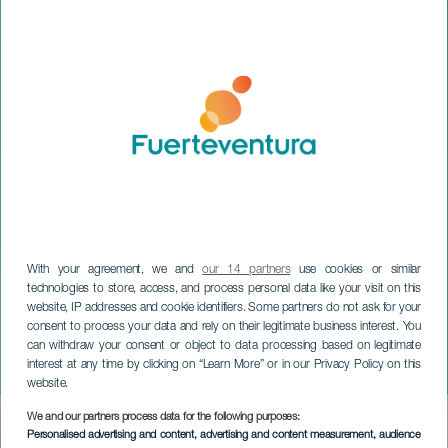
With your agreement, we and
our 14 partners
use cookies or similar
technologies to store, access, and process personal data like your visit on this
website, IP addresses and cookie identifiers. Some partners do not ask for your
consent to process your data and rely on their legitimate business interest. You
FUERTEVENTURA
can withdraw your consent or object to data processing based on legitimate
interest at any time by clicking on “Learn More” or in our Privacy Policy on this
Figaros ekteskap
website.
We and our partners process data for the following purposes:
Imagen
Personalised advertising and content, advertising and content measurement, audience
Listado