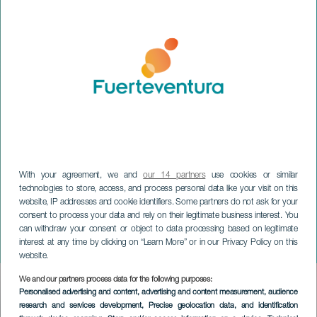
With your agreement, we and
our 14 partners
use cookies or similar
technologies to store, access, and process personal data like your visit on this
website, IP addresses and cookie identifiers. Some partners do not ask for your
consent to process your data and rely on their legitimate business interest. You
FUERTEVENTURA
can withdraw your consent or object to data processing based on legitimate
interest at any time by clicking on “Learn More” or in our Privacy Policy on this
Omayra Cazorla: Tull
website.
We and our partners process data for the following purposes:
Imagen
Personalised advertising and content, advertising and content measurement, audience
Listado
research and services development
, Precise geolocation data, and identification