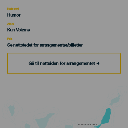
Kategori
Categoría
Humor
del
evento
Alder
Edad
Kun Voksne
Recomendada
Pris
Se nettstedet for arrangementer/billetter
Gå til nettsiden for arrangementet
FUERTEVENTURA