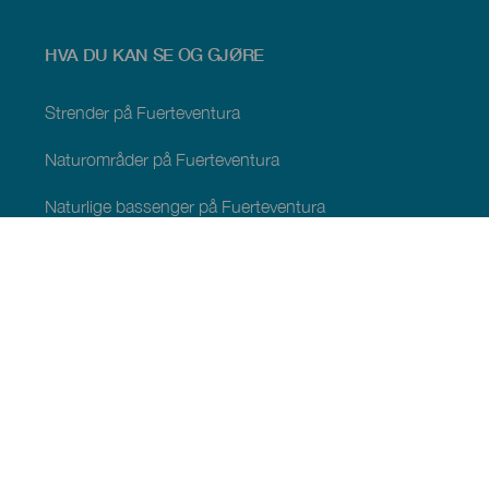
HVA DU KAN SE OG GJØRE
Strender på Fuerteventura
Naturområder på Fuerteventura
Naturlige bassenger på Fuerteventura
Steder med særpreg på Fuerteventura
Utsiktspunkter på Fuerteventura
Turstier på Fuerteventura
Turistmål Fuerteventura
Fornøyelsesparker på Fuerteventura
Museer og severdigheter Fuerteventura