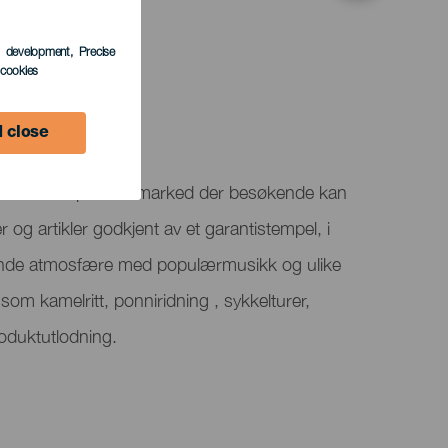
s development
, Precise
l cookies
 close
ir er vertskap for et marked der besøkende kan
og artikler godkjent av et garantistempel, i
takende atmosfære med populærmusikk og ulike
r, som kamelritt, ponniridning , sykkelturer,
oduktutlodning.