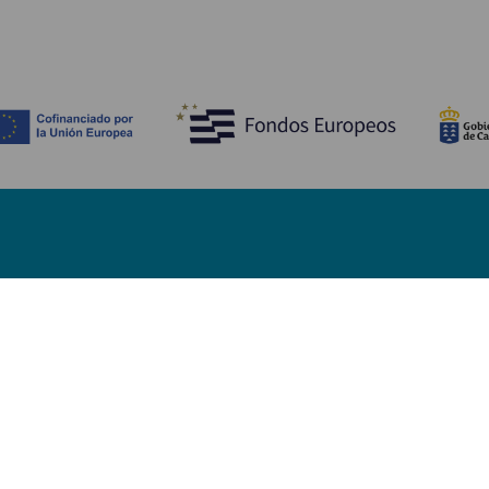
HVA DU KAN SE OG GJØRE
Strender på Fuerteventura
Naturområder på Fuerteventura
Naturlige bassenger på Fuerteventura