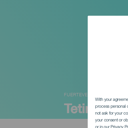
FUERTEVENTURA
With your agreem
Tetir hån
process personal d
not ask for your c
your consent or ob
or in our Privacy P