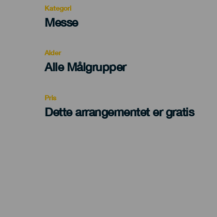
Kategori
Categoría
Messe
del
evento
Alder
Edad
Alle Målgrupper
Recomendada
Pris
Dette arrangementet er gratis