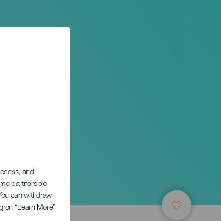
 access, and
Some partners do
. You can withdraw
ing on “Learn More”