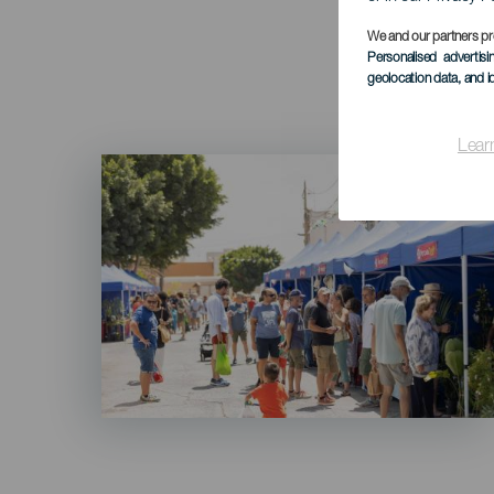
We and our partners pr
Personalised advertis
geolocation data, and i
Lear
Imagen
Listado