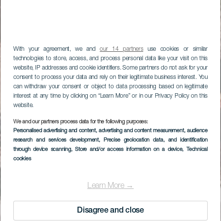
With your agreement, we and
our 14 partners
use cookies or similar
technologies to store, access, and process personal data like your visit on this
website, IP addresses and cookie identifiers. Some partners do not ask for your
consent to process your data and rely on their legitimate business interest. You
can withdraw your consent or object to data processing based on legitimate
interest at any time by clicking on “Learn More” or in our Privacy Policy on this
website.
We and our partners process data for the following purposes:
Personalised advertising and content, advertising and content measurement, audience
research and services development
, Precise geolocation data, and identification
through device scanning
, Store and/or access information on a device
, Technical
cookies
Learn More →
Disagree and close