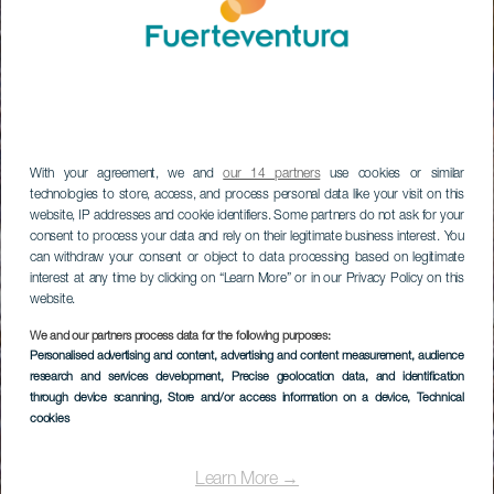
With your agreement, we and
our 14 partners
use cookies or similar
technologies to store, access, and process personal data like your visit on this
website, IP addresses and cookie identifiers. Some partners do not ask for your
consent to process your data and rely on their legitimate business interest. You
can withdraw your consent or object to data processing based on legitimate
interest at any time by clicking on “Learn More” or in our Privacy Policy on this
website.
We and our partners process data for the following purposes:
Personalised advertising and content, advertising and content measurement, audience
research and services development
, Precise geolocation data, and identification
through device scanning
, Store and/or access information on a device
, Technical
cookies
Learn More →