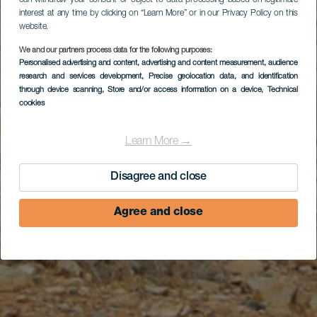
interest at any time by clicking on “Learn More” or in our Privacy Policy on this
website.
We and our partners process data for the following purposes:
Personalised advertising and content, advertising and content measurement, audience
research and services development
, Precise geolocation data, and identification
through device scanning
, Store and/or access information on a device
, Technical
cookies
Learn More →
Disagree and close
Agree and close