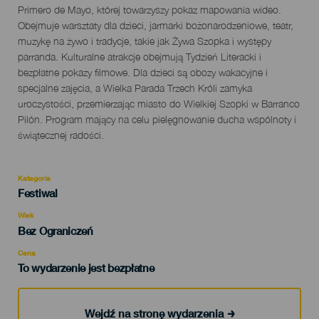
Primero de Mayo, której towarzyszy pokaz mapowania wideo.
Obejmuje warsztaty dla dzieci, jarmarki bożonarodzeniowe, teatr,
muzykę na żywo i tradycje, takie jak Żywa Szopka i występy
parranda. Kulturalne atrakcje obejmują Tydzień Literacki i
bezpłatne pokazy filmowe. Dla dzieci są obozy wakacyjne i
specjalne zajęcia, a Wielka Parada Trzech Króli zamyka
uroczystości, przemierzając miasto do Wielkiej Szopki w Barranco
Pilón. Program mający na celu pielęgnowanie ducha wspólnoty i
świątecznej radości.
Kategoria
Categoría
Festiwal
del
evento
Wiek
Edad
Bez Ograniczeń
Recomendada
Cena
To wydarzenie jest bezpłatne
Wejdź na stronę wydarzenia