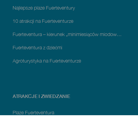
Najlepsze plaże Fuerteventury
10 atrakcji na Fuerteventurze
Fuerteventura – kierunek „minimiesiąców miodowych”
Fuerteventura z dziećmi
Agroturystyka na Fuerteventurze
ATRAKCJE I ZWIEDZANIE
Plaże Fuerteventura
Obszary naturalne na Fuerteventura