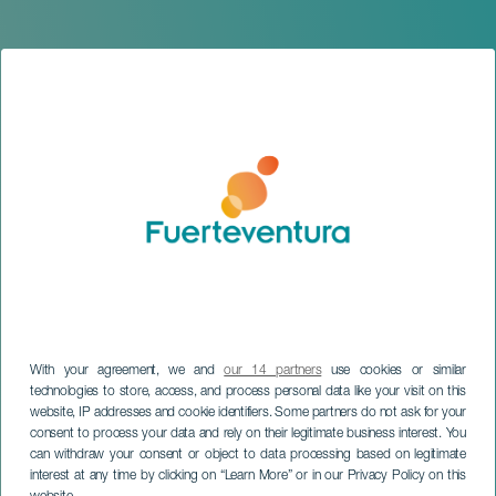
With your agreement, we and
our 14 partners
use cookies or similar
technologies to store, access, and process personal data like your visit on this
website, IP addresses and cookie identifiers. Some partners do not ask for your
FUERTEVENTURA
consent to process your data and rely on their legitimate business interest. You
Boże Narodzenie w Puerto
can withdraw your consent or object to data processing based on legitimate
interest at any time by clicking on “Learn More” or in our Privacy Policy on this
del Rosario