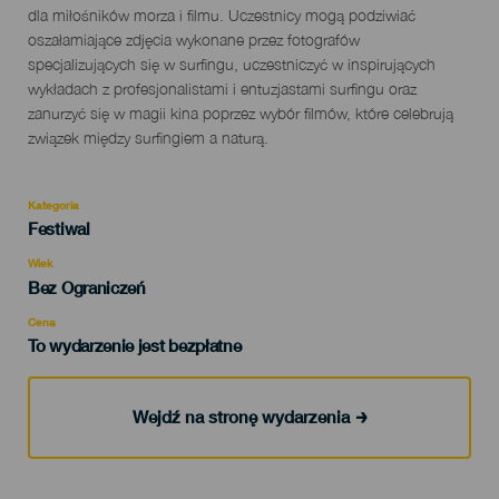
dla miłośników morza i filmu. Uczestnicy mogą podziwiać
oszałamiające zdjęcia wykonane przez fotografów
specjalizujących się w surfingu, uczestniczyć w inspirujących
wykładach z profesjonalistami i entuzjastami surfingu oraz
zanurzyć się w magii kina poprzez wybór filmów, które celebrują
związek między surfingiem a naturą.
Kategoria
Categoría
Festiwal
del
evento
Wiek
Edad
Bez Ograniczeń
Recomendada
Cena
To wydarzenie jest bezpłatne
Wejdź na stronę wydarzenia