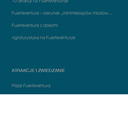
10 atrakcji na Fuerteventurze
Fuerteventura – kierunek „minimiesiąców miodowych”
Fuerteventura z dziećmi
Agroturystyka na Fuerteventurze
ATRAKCJE I ZWIEDZANIE
Plaże Fuerteventura
Obszary naturalne na Fuerteventura
Naturalne sadzawki Fuerteventury
Urokliwe miejsca na Fuerteventura