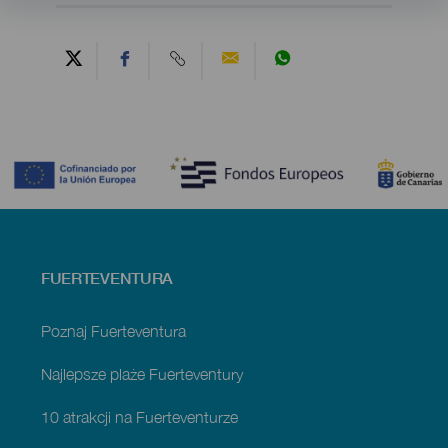
Contenido
Menú
FUERTEVENTURA
footer
Fuerteventura
Poznaj Fuerteventura
Najlepsze plaże Fuerteventury
10 atrakcji na Fuerteventurze