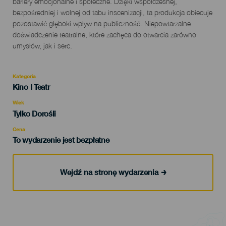
bariery emocjonalne i społeczne. Dzięki współczesnej,
bezpośredniej i wolnej od tabu inscenizacji, ta produkcja obiecuje
pozostawić głęboki wpływ na publiczność. Niepowtarzalne
doświadczenie teatralne, które zachęca do otwarcia zarówno
umysłów, jak i serc.
Kategoria
Categoría
Kino I Teatr
del
evento
Wiek
Edad
Tylko Dorośli
Recomendada
Cena
To wydarzenie jest bezpłatne
Wejdź na stronę wydarzenia