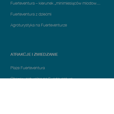
Fuerteventura – kierunek „minimiesiąców miodowych”
Fuerteventura z dziećmi
Agroturystyka na Fuerteventurze
ATRAKCJE I ZWIEDZANIE
Plaże Fuerteventura
Obszary naturalne na Fuerteventura
Naturalne sadzawki Fuerteventury
Urokliwe miejsca na Fuerteventura
Punkty widokowe na Fuerteventura