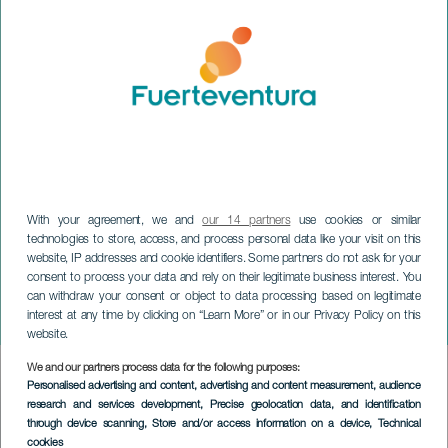
With your agreement, we and
our 14 partners
use cookies or similar
technologies to store, access, and process personal data like your visit on this
website, IP addresses and cookie identifiers. Some partners do not ask for your
FUERTEVENTURA
consent to process your data and rely on their legitimate business interest. You
Karnawał w Puerto del
can withdraw your consent or object to data processing based on legitimate
interest at any time by clicking on “Learn More” or in our Privacy Policy on this
Rosario
website.
We and our partners process data for the following purposes:
Imagen
Personalised advertising and content, advertising and content measurement, audience
Listado
research and services development
, Precise geolocation data, and identification
through device scanning
, Store and/or access information on a device
, Technical
cookies