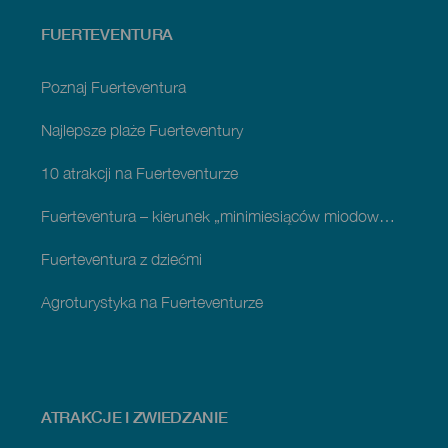
Menú
FUERTEVENTURA
footer
Fuerteventura
Poznaj Fuerteventura
Najlepsze plaże Fuerteventury
10 atrakcji na Fuerteventurze
Fuerteventura – kierunek „minimiesiąców miodowych”
Fuerteventura z dziećmi
Agroturystyka na Fuerteventurze
ATRAKCJE I ZWIEDZANIE