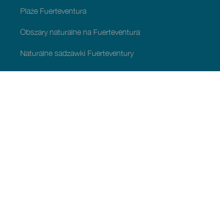
Plaże Fuerteventura
Obszary naturalne na Fuerteventura
Naturalne sadzawki Fuerteventury
Urokliwe miejsca na Fuerteventura
Punkty widokowe na Fuerteventura
Szlaki piesze na Fuerteventura
Miejscowości turystyczne Fuerteventura
Centra rozrywki na Fuerteventurze
Interesujące miejsca i muzea Fuerteventura
Winiarnie i wytwórnie sera na Fuerteventurze