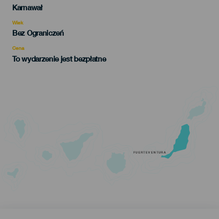
Categoría
Karnawał
del
evento
Wiek
Edad
Bez Ograniczeń
Recomendada
Cena
To wydarzenie jest bezpłatne
FUERTEVENTURA